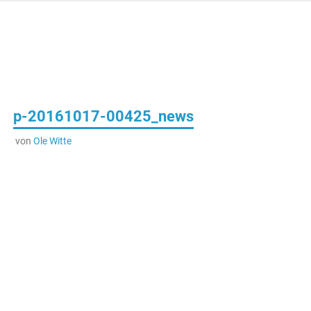
Zum
Inhalt
springen
Das Onlinemagazin mit aktuellen Themen, Tipps,
Presseverla
Pressemeldungen und News
p-20161017-00425_news
Deutschland
von
Ole Witte